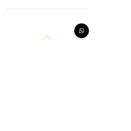
reni Beauty
Tel.:
015734103358
E-Mail:
info.renibeauty@gmail.com
Adresse: Wiescherstraße 92, 44625 Herne
Permanent Make-Up in Herne für Lippen und
Augenbrauen
Wimpernverlängerung Schulung Herne
Lippenpigmentierung
Powderbrows & Ombrebrows
Wimpernextensions
Wimpernverlängerung
Lash & Brow Lifting
Impressum
Datenschutzerklärung