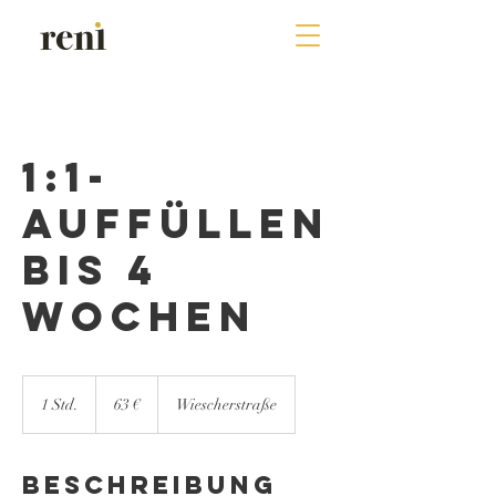
1:1-
Auffüllen
bis 4
Wochen
63
Euro
1 Std.
1
63 €
Wiescherstraße
S
t
d
Beschreibung