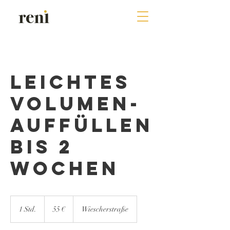
Leichtes
Volumen-
Auffüllen
bis 2
Wochen
55
Euro
1 Std.
1
55 €
Wiescherstraße
S
t