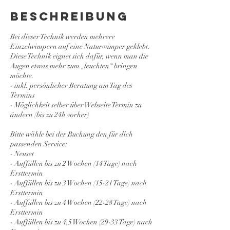
d
Beschreibung
Bei dieser Technik werden mehrere
Einzelwimpern auf eine Naturwimper geklebt.
Diese Technik eignet sich dafür, wenn man die
Augen etwas mehr zum „leuchten“ bringen
möchte.
- inkl. persönlicher Beratung am Tag des
Termins
- Möglichkeit selber über Webseite Termin zu
ändern (bis zu 24h vorher)
Bitte wähle bei der Buchung den für dich
passenden Service:
- Neuset
- Auffüllen bis zu 2 Wochen (14 Tage) nach
Ersttermin
- Auffüllen bis zu 3 Wochen (15-21 Tage) nach
Ersttermin
- Auffüllen bis zu 4 Wochen (22-28 Tage) nach
Ersttermin
- Auffüllen bis zu 4,5 Wochen (29-33 Tage) nach