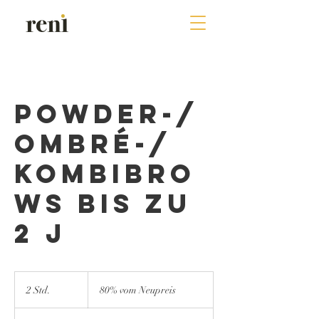
Powder-/
Ombré-/
Kombibro
ws bis zu
2 J
80%
vom
2 Std.
2
80% vom Neupreis
Neupreis
S
t