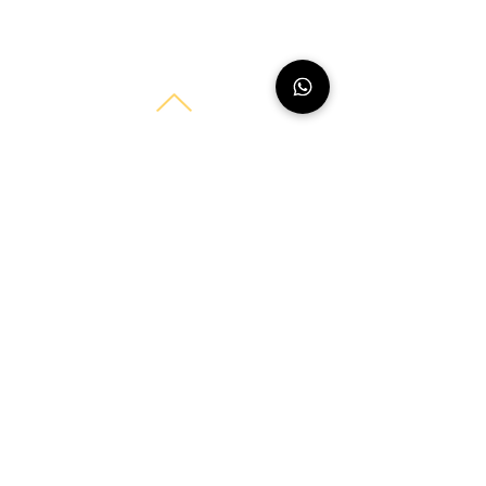
reni Beauty
Tel.:
015734103358
E-Mail:
info.renibeauty@gmail.com
Adresse: Wiescherstraße 92, 44625 Herne
Permanent Make-Up in Herne für Lippen und
Augenbrauen
Wimpernverlängerung Schulung Herne
Lippenpigmentierung
Powderbrows & Ombrebrows
Wimpernextensions
Wimpernverlängerung
Lash & Brow Lifting
Impressum
Datenschutzerklärung
Allgemeine Geschäftsbedingungen