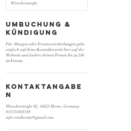
Wiescherstraße
d
.
Umbuchung &
Kündigung
Für Absagen oder Terminverschiebungen gehe
einfach auf deine Kontoübersicht hier auf der
Webseite und ändere deinen Termin bis zu 24h
im Voraus.
Kontaktangabe
n
Wiescherstraße 92, 44625 Herne, Germany
015734103358
info.renibeauty@gmail.com