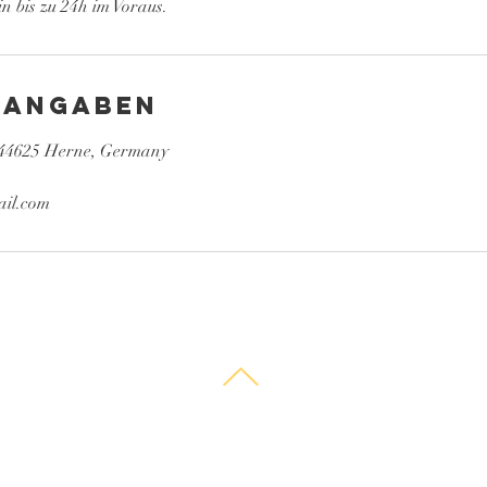
n bis zu 24h im Voraus.
tangaben
 44625 Herne, Germany
ail.com
Herne