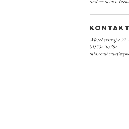
ändere deinen Termi
Kontak
Wiescherstraße 92,
015734103358
info.renibeauty@gm
reni Beauty
Tel.:
015734103358
E-Mail:
info.renibeauty@gmail.com
Adresse: Wiescherstraße 92, 44625 