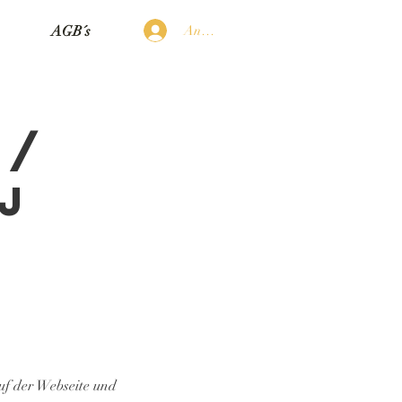
Anmelden
AGB´s
g/
 J
uf der Webseite und