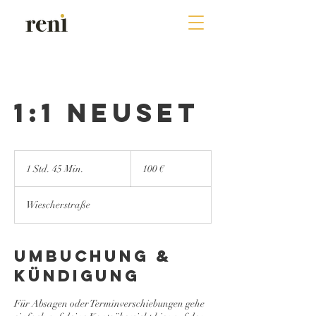
1:1 Neuset
100
Euro
1 Std. 45 Min.
1
100 €
S
t
Wiescherstraße
d
4
5
M
Umbuchung &
i
Kündigung
n
.
Für Absagen oder Terminverschiebungen gehe