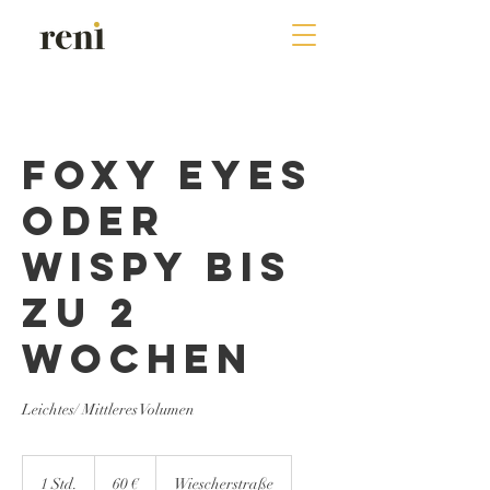
Foxy Eyes
oder
Wispy bis
zu 2
Wochen
Leichtes/ Mittleres Volumen
60
Euro
1 Std.
1
60 €
Wiescherstraße