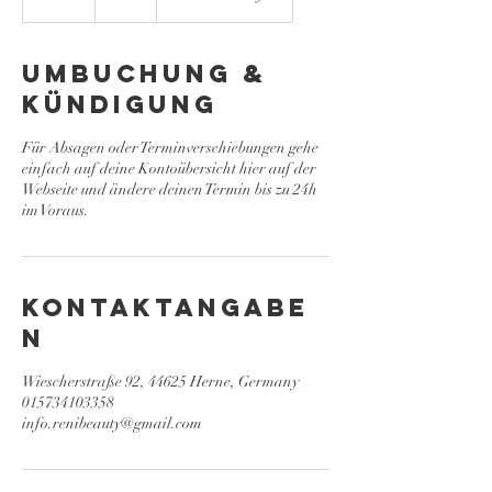
S
t
d
Umbuchung &
Kündigung
Für Absagen oder Terminverschiebungen gehe
einfach auf deine Kontoübersicht hier auf der
Webseite und ändere deinen Termin bis zu 24h
im Voraus.
Kontaktangabe
n
Wiescherstraße 92, 44625 Herne, Germany
015734103358
info.renibeauty@gmail.com