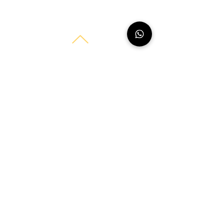
reni Beauty
Tel.:
015734103358
E-Mail:
info.renibeauty@gmail.com
Adresse: Wiescherstraße 92, 44625 Herne
Permanent Make-Up in Herne für Lippen und
Augenbrauen
Wimpernverlängerung Schulung Herne
Lippenpigmentierung
Powderbrows & Ombrebrows
Wimpernextensions
Wimpernverlängerung
Lash & Brow Lifting
Impressum
Datenschutzerklärung
Allgemeine Geschäftsbedingungen