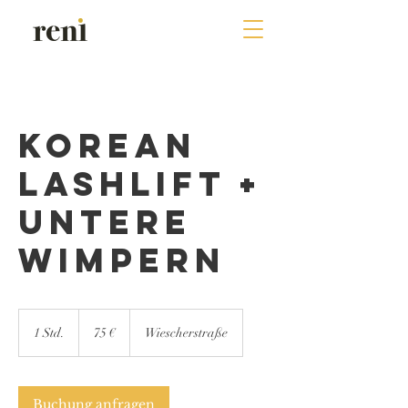
Korean
Lashlift +
untere
Wimpern
75
Euro
1 Std.
1
75 €
Wiescherstraße
S
t
d
Buchung anfragen