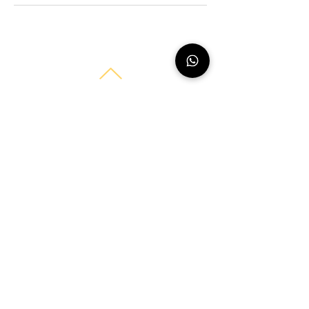
reni Beauty
Tel.:
015734103358
E-Mail:
info.renibeauty@gmail.com
Adresse: Wiescherstraße 92, 44625 Herne
Permanent Make-Up in Herne für Lippen und
Augenbrauen
Wimpernverlängerung Schulung Herne
Lippenpigmentierung
Powderbrows & Ombrebrows
Wimpernextensions
Wimpernverlängerung
Lash & Brow Lifting
Impressum
Datenschutzerklärung
Allgemeine Geschäftsbedingungen