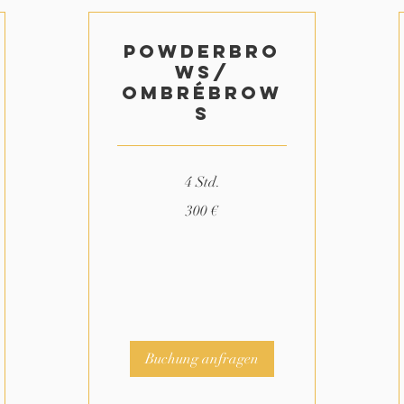
Powderbro
ws/
Ombrébrow
s
4 Std.
300
300 €
Euro
Buchung anfragen