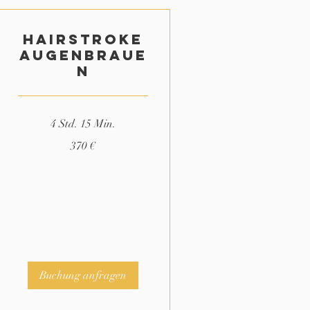
Hairstroke
Augenbraue
n
4 Std. 15 Min.
370
370 €
Euro
Buchung anfragen